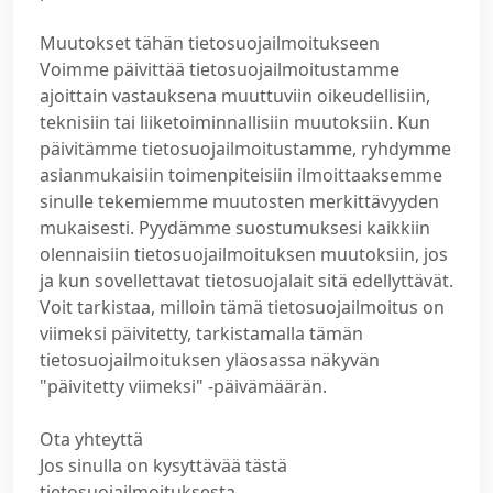
Muutokset tähän tietosuojailmoitukseen
Voimme päivittää tietosuojailmoitustamme
ajoittain vastauksena muuttuviin oikeudellisiin,
teknisiin tai liiketoiminnallisiin muutoksiin. Kun
päivitämme tietosuojailmoitustamme, ryhdymme
asianmukaisiin toimenpiteisiin ilmoittaaksemme
sinulle tekemiemme muutosten merkittävyyden
mukaisesti. Pyydämme suostumuksesi kaikkiin
olennaisiin tietosuojailmoituksen muutoksiin, jos
ja kun sovellettavat tietosuojalait sitä edellyttävät.
Voit tarkistaa, milloin tämä tietosuojailmoitus on
viimeksi päivitetty, tarkistamalla tämän
tietosuojailmoituksen yläosassa näkyvän
"päivitetty viimeksi" -päivämäärän.
Ota yhteyttä
Jos sinulla on kysyttävää tästä
tietosuojailmoituksesta,