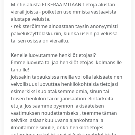
Minfie-alusta EI KERÄÄ MITÄÄN tietoja alustan
vierailijoista - poiketen useimmista vastaavista
alustapalveluista.
• rekisteröimme ainoastaan täysin anonyymisti
palvelukäyttölaskuriin, kuinka usein palvelussa
tai sen osissa on vierailtu.
Kenelle luovutamme henkilötietojasi?
Emme luovuta tai jaa henkilötietojasi kolmansille
tahoille!
Joissakin tapauksissa meillä voi olla lakisääteinen
velvollisuus luovuttaa henkilökohtaisia tietojasi
esimerkiksi suojataksemme omia, sinun tai
toisen henkilön tai organisaation elintärkeitä
etuja. Jos saamme pyynnön lakisääteisen
vaatimuksen noudattamiseksi, teemme tämän
selväksi asiaankuuluvana ajankohtana ja
ilmoitamme sinulle, onko henkilötietojesi
antaminen pakollista vai ei (sekä mahdollisista