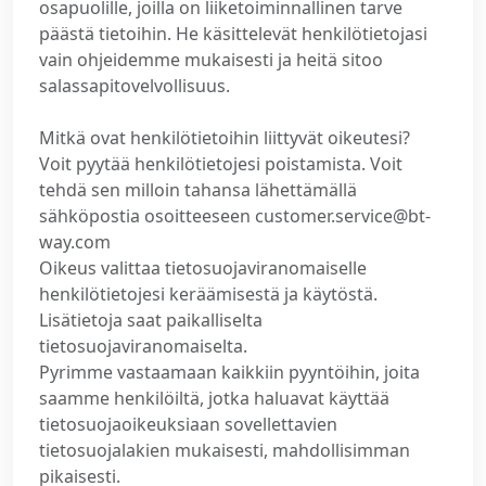
osapuolille, joilla on liiketoiminnallinen tarve
päästä tietoihin. He käsittelevät henkilötietojasi
vain ohjeidemme mukaisesti ja heitä sitoo
salassapitovelvollisuus.
Mitkä ovat henkilötietoihin liittyvät oikeutesi?
Voit pyytää henkilötietojesi poistamista. Voit
tehdä sen milloin tahansa lähettämällä
sähköpostia osoitteeseen customer.service@bt-
way.com
Oikeus valittaa tietosuojaviranomaiselle
henkilötietojesi keräämisestä ja käytöstä.
Lisätietoja saat paikalliselta
tietosuojaviranomaiselta.
Pyrimme vastaamaan kaikkiin pyyntöihin, joita
saamme henkilöiltä, jotka haluavat käyttää
tietosuojaoikeuksiaan sovellettavien
tietosuojalakien mukaisesti, mahdollisimman
pikaisesti.