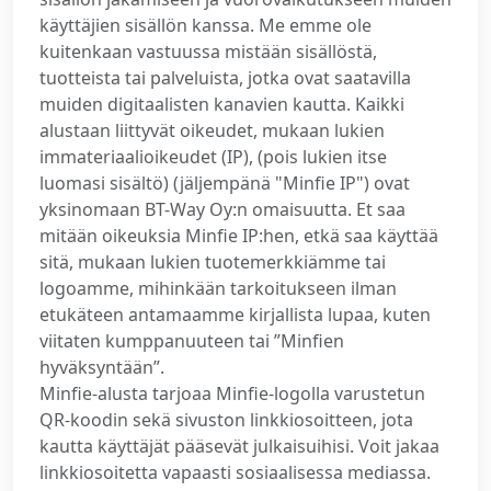
käyttäjien sisällön kanssa. Me emme ole
kuitenkaan vastuussa mistään sisällöstä,
tuotteista tai palveluista, jotka ovat saatavilla
muiden digitaalisten kanavien kautta. Kaikki
alustaan liittyvät oikeudet, mukaan lukien
immateriaalioikeudet (IP), (pois lukien itse
luomasi sisältö) (jäljempänä "Minfie IP") ovat
yksinomaan BT-Way Oy:n omaisuutta. Et saa
mitään oikeuksia Minfie IP:hen, etkä saa käyttää
sitä, mukaan lukien tuotemerkkiämme tai
logoamme, mihinkään tarkoitukseen ilman
etukäteen antamaamme kirjallista lupaa, kuten
viitaten kumppanuuteen tai ”Minfien
hyväksyntään”.
Minfie-alusta tarjoaa Minfie-logolla varustetun
QR-koodin sekä sivuston linkkiosoitteen, jota
kautta käyttäjät pääsevät julkaisuihisi. Voit jakaa
linkkiosoitetta vapaasti sosiaalisessa mediassa.