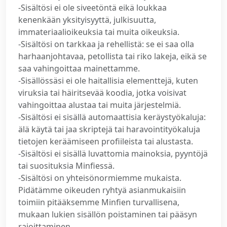
-Sisältösi ei ole siveetöntä eikä loukkaa
kenenkään yksityisyyttä, julkisuutta,
immateriaalioikeuksia tai muita oikeuksia.
-Sisältösi on tarkkaa ja rehellistä: se ei saa olla
harhaanjohtavaa, petollista tai riko lakeja, eikä se
saa vahingoittaa mainettamme.
-Sisällössäsi ei ole haitallisia elementtejä, kuten
viruksia tai häiritsevää koodia, jotka voisivat
vahingoittaa alustaa tai muita järjestelmiä.
-Sisältösi ei sisällä automaattisia keräystyökaluja:
älä käytä tai jaa skriptejä tai haravointityökaluja
tietojen keräämiseen profiileista tai alustasta.
-Sisältösi ei sisällä luvattomia mainoksia, pyyntöjä
tai suosituksia Minfiessä.
-Sisältösi on yhteisönormiemme mukaista.
Pidätämme oikeuden ryhtyä asianmukaisiin
toimiin pitääksemme Minfien turvallisena,
mukaan lukien sisällön poistaminen tai pääsyn
rajoittaminen.