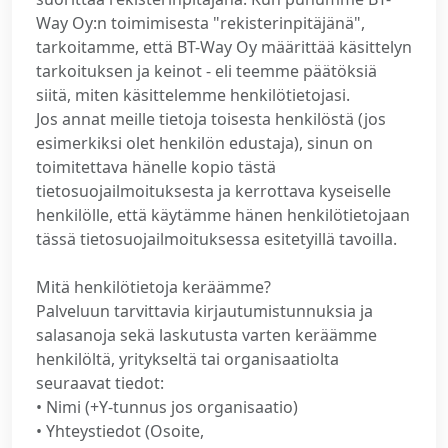
Way Oy:n toimimisesta "rekisterinpitäjänä",
tarkoitamme, että BT-Way Oy määrittää käsittelyn
tarkoituksen ja keinot - eli teemme päätöksiä
siitä, miten käsittelemme henkilötietojasi.
Jos annat meille tietoja toisesta henkilöstä (jos
esimerkiksi olet henkilön edustaja), sinun on
toimitettava hänelle kopio tästä
tietosuojailmoituksesta ja kerrottava kyseiselle
henkilölle, että käytämme hänen henkilötietojaan
tässä tietosuojailmoituksessa esitetyillä tavoilla.
Mitä henkilötietoja keräämme?
Palveluun tarvittavia kirjautumistunnuksia ja
salasanoja sekä laskutusta varten keräämme
henkilöltä, yritykseltä tai organisaatiolta
seuraavat tiedot:
• Nimi (+Y-tunnus jos organisaatio)
• Yhteystiedot (Osoite,