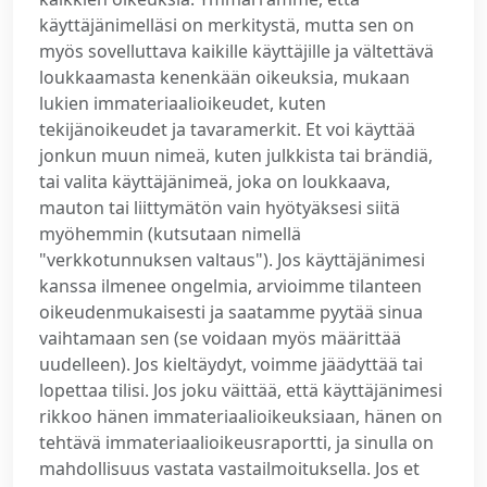
käyttäjänimelläsi on merkitystä, mutta sen on
myös sovelluttava kaikille käyttäjille ja vältettävä
loukkaamasta kenenkään oikeuksia, mukaan
lukien immateriaalioikeudet, kuten
tekijänoikeudet ja tavaramerkit. Et voi käyttää
jonkun muun nimeä, kuten julkkista tai brändiä,
tai valita käyttäjänimeä, joka on loukkaava,
mauton tai liittymätön vain hyötyäksesi siitä
myöhemmin (kutsutaan nimellä
"verkkotunnuksen valtaus"). Jos käyttäjänimesi
kanssa ilmenee ongelmia, arvioimme tilanteen
oikeudenmukaisesti ja saatamme pyytää sinua
vaihtamaan sen (se voidaan myös määrittää
uudelleen). Jos kieltäydyt, voimme jäädyttää tai
lopettaa tilisi. Jos joku väittää, että käyttäjänimesi
rikkoo hänen immateriaalioikeuksiaan, hänen on
tehtävä immateriaalioikeusraportti, ja sinulla on
mahdollisuus vastata vastailmoituksella. Jos et