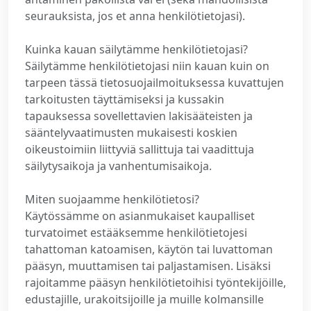
seurauksista, jos et anna henkilötietojasi).
Kuinka kauan säilytämme henkilötietojasi?
Säilytämme henkilötietojasi niin kauan kuin on
tarpeen tässä tietosuojailmoituksessa kuvattujen
tarkoitusten täyttämiseksi ja kussakin
tapauksessa sovellettavien lakisääteisten ja
sääntelyvaatimusten mukaisesti koskien
oikeustoimiin liittyviä sallittuja tai vaadittuja
säilytysaikoja ja vanhentumisaikoja.
Miten suojaamme henkilötietosi?
Käytössämme on asianmukaiset kaupalliset
turvatoimet estääksemme henkilötietojesi
tahattoman katoamisen, käytön tai luvattoman
pääsyn, muuttamisen tai paljastamisen. Lisäksi
rajoitamme pääsyn henkilötietoihisi työntekijöille,
edustajille, urakoitsijoille ja muille kolmansille