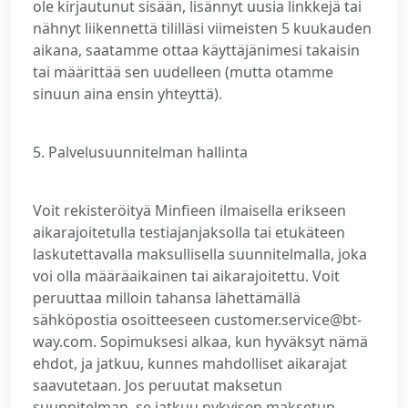
ole kirjautunut sisään, lisännyt uusia linkkejä tai
nähnyt liikennettä tililläsi viimeisten 5 kuukauden
aikana, saatamme ottaa käyttäjänimesi takaisin
tai määrittää sen uudelleen (mutta otamme
sinuun aina ensin yhteyttä).
5. Palvelusuunnitelman hallinta
Voit rekisteröityä Minfieen ilmaisella erikseen
aikarajoitetulla testiajanjaksolla tai etukäteen
laskutettavalla maksullisella suunnitelmalla, joka
voi olla määräaikainen tai aikarajoitettu. Voit
peruuttaa milloin tahansa lähettämällä
sähköpostia osoitteeseen customer.service@bt-
way.com. Sopimuksesi alkaa, kun hyväksyt nämä
ehdot, ja jatkuu, kunnes mahdolliset aikarajat
saavutetaan. Jos peruutat maksetun
suunnitelman, se jatkuu nykyisen maksetun