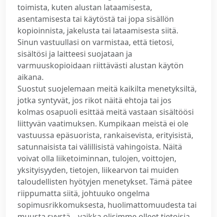
toimista, kuten alustan lataamisesta,
asentamisesta tai käytöstä tai jopa sisällön
kopioinnista, jakelusta tai lataamisesta siitä.
Sinun vastuullasi on varmistaa, että tietosi,
sisältösi ja laitteesi suojataan ja
varmuuskopioidaan riittävästi alustan käytön
aikana.
Suostut suojelemaan meitä kaikilta menetyksiltä,
jotka syntyvät, jos rikot näitä ehtoja tai jos
kolmas osapuoli esittää meitä vastaan sisältöösi
liittyvän vaatimuksen. Kumpikaan meistä ei ole
vastuussa epäsuorista, rankaisevista, erityisistä,
satunnaisista tai välillisistä vahingoista. Näitä
voivat olla liiketoiminnan, tulojen, voittojen,
yksityisyyden, tietojen, liikearvon tai muiden
taloudellisten hyötyjen menetykset. Tämä pätee
riippumatta siitä, johtuuko ongelma
sopimusrikkomuksesta, huolimattomuudesta tai
muusta syystä – vaikka olisimme olleet tietoisia