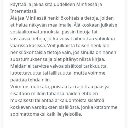
käyttää ja jakaa sitä uudelleen Minfiessä ja
Internetissä.
Älä jaa Minfiessä henkilökohtaisia tietoja, joiden
et halua näkyvän maailmalle. Älä koskaan julkaise
sosiaaliturvatunnuksia, passin tietoja tai
vastaavia tietoja, jotka voivat aiheuttaa vahinkoa
väärissä käsissä. Voit julkaista toisen henkilön
henkilökohtaisia tietoja vain, jos sinulla on hänen
suostumuksensa ja olet pitänyt niistä kirjaa.
Meidän ei tarvitse valvoa sisältösi tarkkuutta,
luotettavuutta tai laillisuutta, mutta voimme
päättää tehdä niin.
Voimme muokata, poistaa tai rajoittaa pääsyä
sisältöön milloin tahansa näiden ehtojen
mukaisesti tai antaa arkaluontoista sisältöä
koskevan varoituksen sisällöstä, jonka katsomme
sopimattomaksi kaikille yleisöille.