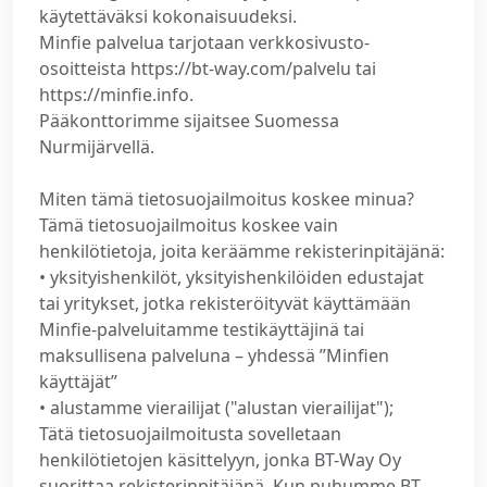
käytettäväksi kokonaisuudeksi.
Minfie palvelua tarjotaan verkkosivusto-
osoitteista https://bt-way.com/palvelu tai
https://minfie.info.
Pääkonttorimme sijaitsee Suomessa
Nurmijärvellä.
Miten tämä tietosuojailmoitus koskee minua?
Tämä tietosuojailmoitus koskee vain
henkilötietoja, joita keräämme rekisterinpitäjänä:
• yksityishenkilöt, yksityishenkilöiden edustajat
tai yritykset, jotka rekisteröityvät käyttämään
Minfie-palveluitamme testikäyttäjinä tai
maksullisena palveluna – yhdessä ”Minfien
käyttäjät”
• alustamme vierailijat ("alustan vierailijat");
Tätä tietosuojailmoitusta sovelletaan
henkilötietojen käsittelyyn, jonka BT-Way Oy
suorittaa rekisterinpitäjänä. Kun puhumme BT-