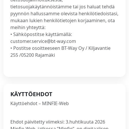
tietosuojakäytännöistämme tai jos haluat tehdä
pyynnön hallussamme olevista henkilötiedoistasi,
mukaan lukien henkilötietojen korjaaminen, ota
meihin yhteyttä:
• Sähköpostitse käyttämällä:
customer.service@bt-way.com
• Postitse osoitteeseen BT-Way Oy / Kiljavantie
255 /05200 Rajamäki
KÄYTTÖEHDOT
Käyttöehdot – MINFIE-Web
Ehdot päivitetty viimeksi: 3.huhtikuuta 2026
Minfie-Web, jatkossa ”Minfie”, on digitaalisen