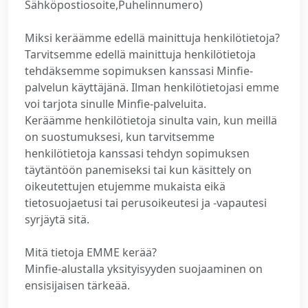
Sähköpostiosoite,Puhelinnumero)
Miksi keräämme edellä mainittuja henkilötietoja?
Tarvitsemme edellä mainittuja henkilötietoja
tehdäksemme sopimuksen kanssasi Minfie-
palvelun käyttäjänä. Ilman henkilötietojasi emme
voi tarjota sinulle Minfie-palveluita.
Keräämme henkilötietoja sinulta vain, kun meillä
on suostumuksesi, kun tarvitsemme
henkilötietoja kanssasi tehdyn sopimuksen
täytäntöön panemiseksi tai kun käsittely on
oikeutettujen etujemme mukaista eikä
tietosuojaetusi tai perusoikeutesi ja -vapautesi
syrjäytä sitä.
Mitä tietoja EMME kerää?
Minfie-alustalla yksityisyyden suojaaminen on
ensisijaisen tärkeää.