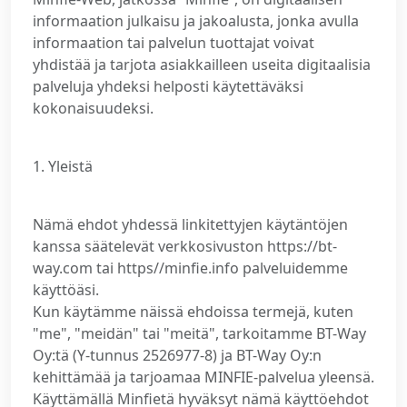
informaation julkaisu ja jakoalusta, jonka avulla
informaation tai palvelun tuottajat voivat
yhdistää ja tarjota asiakkailleen useita digitaalisia
palveluja yhdeksi helposti käytettäväksi
kokonaisuudeksi.
1. Yleistä
Nämä ehdot yhdessä linkitettyjen käytäntöjen
kanssa säätelevät verkkosivuston https://bt-
way.com tai https//minfie.info palveluidemme
käyttöäsi.
Kun käytämme näissä ehdoissa termejä, kuten
"me", "meidän" tai "meitä", tarkoitamme BT-Way
Oy:tä (Y-tunnus 2526977-8) ja BT-Way Oy:n
kehittämää ja tarjoamaa MINFIE-palvelua yleensä.
Käyttämällä Minfietä hyväksyt nämä käyttöehdot