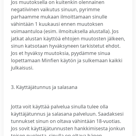
Jos muutoksella on kuitenkin olennainen
negatiivinen vaikutus sinuun, pyrimme
parhaamme mukaan ilmoittamaan sinulle
vähintään 1 kuukausi ennen muutoksen
voimaantuloa (esim. ilmoituksella alustalla). Jos
jatkat alustan käyttöä ehtojen muutosten jälkeen,
sinun katsotaan hyväksyneen tarkistetut ehdot.
Jos et hyväksy muutoksia, pyydämme sinua
lopettamaan Minfien käytön ja sulkemaan kaikki
julkaisusi.
3. Käyttäjätunnus ja salasana
Jotta voit käyttää palvelua sinulla tulee olla
käyttäjätunnus ja salasana palveluun. Saadaksesi
tunnukset sinun on oltava vähintään 18-vuotias.
Jos sovit käyttäjätunnusten hankkimisesta jonkun
toisen puolesta, sinulla on oltava hänen