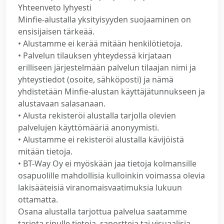
Yhteenveto lyhyesti
Minfie-alustalla yksityisyyden suojaaminen on
ensisijaisen tärkeää.
• Alustamme ei kerää mitään henkilötietoja.
• Palvelun tilauksen yhteydessä kirjataan
erilliseen järjestelmään palvelun tilaajan nimi ja
yhteystiedot (osoite, sähköposti) ja nämä
yhdistetään Minfie-alustan käyttäjätunnukseen ja
alustavaan salasanaan.
• Alusta rekisteröi alustalla tarjolla olevien
palvelujen käyttömääriä anonyymisti.
• Alustamme ei rekisteröi alustalla kävijöistä
mitään tietoja.
• BT-Way Oy ei myöskään jaa tietoja kolmansille
osapuolille mahdollisia kulloinkin voimassa olevia
lakisääteisiä viranomaisvaatimuksia lukuun
ottamatta.
Osana alustalla tarjottua palvelua saatamme
tarjota sinulle tietoja, raportteja tai visuaalisia