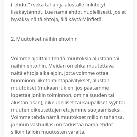
("ehdot") sekä tähän ja alustalle linkitetyt
lisäkäytännöt. Lue nämä ehdot huolellisesti. Jos et
hyväksy näitä ehtoja, älä käytä Minfietä.
2. Muutokset näihin ehtoihin
Voimme ajoittain tehdä muutoksia alustaan tai
näihin ehtoihin. Meidän on ehkä muutettava
näitä ehtoja aika ajoin, jotta voimme ottaa
huomioon liiketoimintapäivitykset, alustan
muutokset (mukaan lukien, jos päätämme
lopettaa jonkin toiminnon, ominaisuuden tai
alustan osan), oikeudelliset tai kaupalliset syyt tai
muuten oikeutettujen etujemme suojaamiseksi.
Voimme tehdä nämä muutokset milloin tahansa,
ja sinun vastuullasi on tarkistaa nämä ehdot
silloin tällöin muutosten varalta.