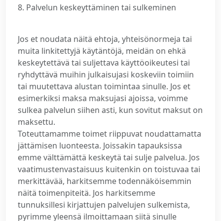
8. Palvelun keskeyttäminen tai sulkeminen
Jos et noudata näitä ehtoja, yhteisönormeja tai
muita linkitettyjä käytäntöjä, meidän on ehkä
keskeytettävä tai suljettava käyttöoikeutesi tai
ryhdyttävä muihin julkaisujasi koskeviin toimiin
tai muutettava alustan toimintaa sinulle. Jos et
esimerkiksi maksa maksujasi ajoissa, voimme
sulkea palvelun siihen asti, kun sovitut maksut on
maksettu.
Toteuttamamme toimet riippuvat noudattamatta
jättämisen luonteesta. Joissakin tapauksissa
emme välttämättä keskeytä tai sulje palvelua. Jos
vaatimustenvastaisuus kuitenkin on toistuvaa tai
merkittävää, harkitsemme todennäköisemmin
näitä toimenpiteitä. Jos harkitsemme
tunnuksillesi kirjattujen palvelujen sulkemista,
pyrimme yleensä ilmoittamaan siitä sinulle