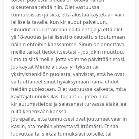
oikeutensa tehdä niin. Olet vastuussa
tunnuksistasi ja siitä, että alustaa käytetään vain
laillisella tavalla. Kun kirjaudut palveluun,
sitoudut noudattamaan näitä ehtoja ja että olet
yli 18-vuotias ja laillisesti oikeutettu sitoutumaan
näihin ehtoihin kanssamme. Sinun on annettava
meille tarkat tiedot itsestäsi – jos jokin muuttuu,
ilmoita siitä meille, jotta voimme päivittää tietosi.
Jos käytät Minfie-alustaa yrityksen tai
yksityishenkilön puolesta, vahvistat, että he ovat
valtuuttaneet sinut hyväksymään nämä ehdot
heidän puolestaan. Olet vastuussa kaikesta, mitä
käyttäjätunnuksillasi tapahtuu, joten pidä
kirjautumistietosi ja salasanasi turvassa äläkä jaa
niitä kenenkään kanssa.
Jos epäilet, että tunnuksesi ovat joutuneet vääriin
käsiin, ota meihin yhteyttä välittömästi. Et saa
luovuttaa tai siirtää tunnuksiasi toiselle, tai