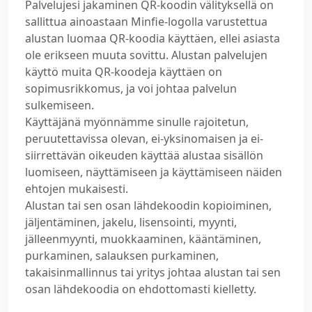
Palvelujesi jakaminen QR-koodin välityksellä on
sallittua ainoastaan Minfie-logolla varustettua
alustan luomaa QR-koodia käyttäen, ellei asiasta
ole erikseen muuta sovittu. Alustan palvelujen
käyttö muita QR-koodeja käyttäen on
sopimusrikkomus, ja voi johtaa palvelun
sulkemiseen.
Käyttäjänä myönnämme sinulle rajoitetun,
peruutettavissa olevan, ei-yksinomaisen ja ei-
siirrettävän oikeuden käyttää alustaa sisällön
luomiseen, näyttämiseen ja käyttämiseen näiden
ehtojen mukaisesti.
Alustan tai sen osan lähdekoodin kopioiminen,
jäljentäminen, jakelu, lisensointi, myynti,
jälleenmyynti, muokkaaminen, kääntäminen,
purkaminen, salauksen purkaminen,
takaisinmallinnus tai yritys johtaa alustan tai sen
osan lähdekoodia on ehdottomasti kielletty.