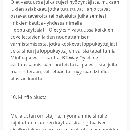
Olet vastuussa julkaisujesi hyödyntäjistä, mukaan
lukien asiakkaat, jotka tutustuvat, lahjoittavat,
ostavat tavaroita tai palveluita julkaisemiesi
linkkien kautta - yhdessä nimellä
"loppukäyttäjät". Olet yksin vastuussa kaikkien
sovellettavien lakien noudattamisen
varmistamisesta, jotka koskevat loppukäyttäjiäsi
sekä sinun ja loppukäyttäjien välisiä tapahtumia
Minfie-palvelun kautta. BT-Way Oy ei ole
vastuussa mistään tuotteista tai palveluista, joita
mainostetaan, välitetään tai myydään Minfie-
alustan kautta.
10. Minfie-alusta
Me, alustan omistajina, myönnämme sinulle
rajoitetun oikeuden käyttää sitä digitaalisen
sisällön jakamiseen ja vuorovaikutukseen muiden