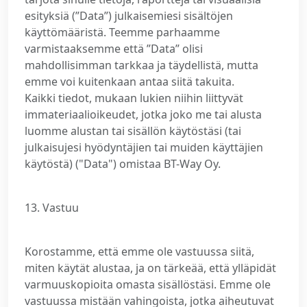
esityksiä (”Data”) julkaisemiesi sisältöjen
käyttömääristä. Teemme parhaamme
varmistaaksemme että ”Data” olisi
mahdollisimman tarkkaa ja täydellistä, mutta
emme voi kuitenkaan antaa siitä takuita.
Kaikki tiedot, mukaan lukien niihin liittyvät
immateriaalioikeudet, jotka joko me tai alusta
luomme alustan tai sisällön käytöstäsi (tai
julkaisujesi hyödyntäjien tai muiden käyttäjien
käytöstä) ("Data") omistaa BT-Way Oy.
13. Vastuu
Korostamme, että emme ole vastuussa siitä,
miten käytät alustaa, ja on tärkeää, että ylläpidät
varmuuskopioita omasta sisällöstäsi. Emme ole
vastuussa mistään vahingoista, jotka aiheutuvat