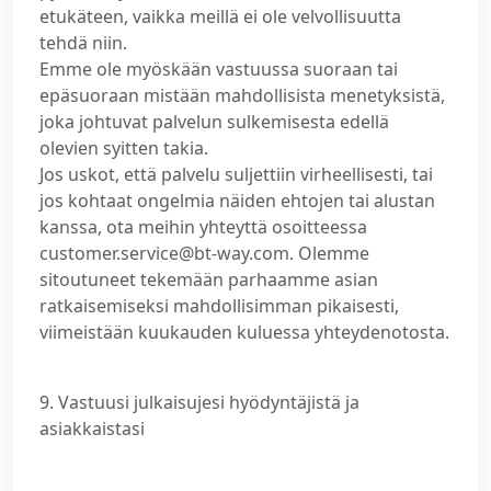
etukäteen, vaikka meillä ei ole velvollisuutta
tehdä niin.
Emme ole myöskään vastuussa suoraan tai
epäsuoraan mistään mahdollisista menetyksistä,
joka johtuvat palvelun sulkemisesta edellä
olevien syitten takia.
Jos uskot, että palvelu suljettiin virheellisesti, tai
jos kohtaat ongelmia näiden ehtojen tai alustan
kanssa, ota meihin yhteyttä osoitteessa
customer.service@bt-way.com. Olemme
sitoutuneet tekemään parhaamme asian
ratkaisemiseksi mahdollisimman pikaisesti,
viimeistään kuukauden kuluessa yhteydenotosta.
9. Vastuusi julkaisujesi hyödyntäjistä ja
asiakkaistasi