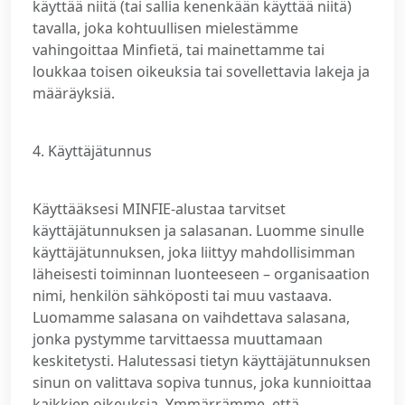
käyttää niitä (tai sallia kenenkään käyttää niitä)
tavalla, joka kohtuullisen mielestämme
vahingoittaa Minfietä, tai mainettamme tai
loukkaa toisen oikeuksia tai sovellettavia lakeja ja
määräyksiä.
4. Käyttäjätunnus
Käyttääksesi MINFIE-alustaa tarvitset
käyttäjätunnuksen ja salasanan. Luomme sinulle
käyttäjätunnuksen, joka liittyy mahdollisimman
läheisesti toiminnan luonteeseen – organisaation
nimi, henkilön sähköposti tai muu vastaava.
Luomamme salasana on vaihdettava salasana,
jonka pystymme tarvittaessa muuttamaan
keskitetysti. Halutessasi tietyn käyttäjätunnuksen
sinun on valittava sopiva tunnus, joka kunnioittaa
kaikkien oikeuksia. Ymmärrämme, että